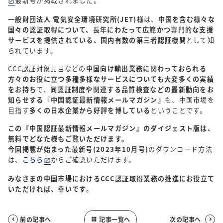
最新号が掲載されました。
一般財団法人 電気安全環境研究所(JET)様
は、
中国を含む様々な
国々の認証取得について、長年にわたって広範かつ専門的な支援
サービスを提供されている、国内有数の第三者認証機関
として知
られています。
CCC認証対象品目などの
中国向け輸出業務に関わっておられる
方々のお役に立つ多種多様なサービスについても大変多くの実績
をお持ち
で、
同認証制度や関連する品質検査などの最新動向をお
知らせする『中国認証最新情報メールマガジン』
も、中国市場を
目指す
多くの日本企業から好評を博している
ということです。
この『中国認証最新情報メールマガジン』のダイジェスト版は、
無料でどなた様もご覧いただけます。
今回掲載が始まった最新号(2023年10月号)
のダウンロード方法
は、
こちら
からご確認いただけます。
みなさまの中国市場におけるCCC認証取得業務の推進にお役立て
いただければ、幸いです
。
前の記事へ
記事一覧へ
次の記事へ


