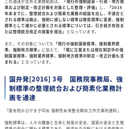
この通達が定める業務範囲は、
「現行の強制国家・行政・地方標
準および制定・改正計画を対象とした整理・評価」
し、
「2016
年末までに、整理統合および簡素化業務の結論を出し、不適合と
される標準は廃止、強制に値しない標準は推奨標準に変更、強制
標準として確かに必要とされる標準については、引き続き有効ま
たは整理統合改正の提案を提出」
となっています。
また、その対象についても
「現行の強制国家標準、強制業界標
準、強制地方標準」
に加えて、
「既に立案または現在制定中の強
制国家標準、強制業界標準、強制地方標準の制定・改正計画も含
まれる」
となっています。
国弁発[2016] 3号 国務院事務局、強
制標準の整理統合および簡素化業務計
画を通達
「国务院办公厅关于印发 强制性标准整合精简工作方案的通知」
強制標準は、人々の健康と生命と財産の安全、国家の安全と生態
環境の安全に関わる標準であり、経済社会活動における最低限の