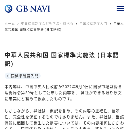
ホーム
中国標準制度などを学ぶ・調べる
中国標準制度入門
中華人



民共和国 国家標準実施法 (日本語訳)
中華人民共和国 国家標準実施法 (日本語
訳)
中国標準制度入門
本内容は、中国中央人民政府が2022年9月9日に国家市場監督管
理総局令第59号として公布した内容を、 弊社ができる限り原文
に忠実にと努めて仮訳したものです。
しかしながら、弊社は、仮訳を含め、その内容の正確性、信頼
性、完全性を保証するものではありません。また、弊社は、当該
情報に起因して発生した損害については、その内容如何にかかわ
らず、一切責任を負いません。本文書の内容を一部あるいは全部