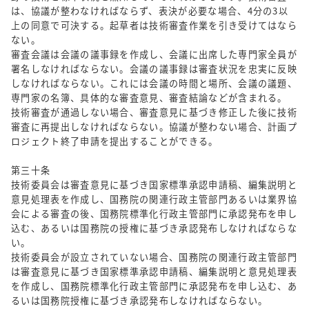
は、協議が整わなければならず、表決が必要な場合、4分の3以
上の同意で可決する。起草者は技術審査作業を引き受けてはなら
ない。
審査会議は会議の議事録を作成し、会議に出席した専門家全員が
署名しなければならない。会議の議事録は審査状況を忠実に反映
しなければならない。これには会議の時間と場所、会議の議題、
専門家の名簿、具体的な審査意見、審査結論などが含まれる。
技術審査が通過しない場合、審査意見に基づき修正した後に技術
審査に再提出しなければならない。協議が整わない場合、計画プ
ロジェクト終了申請を提出することができる。
第三十条
技術委員会は審査意見に基づき国家標準承認申請稿、編集説明と
意見処理表を作成し、国務院の関連行政主管部門あるいは業界協
会による審査の後、国務院標準化行政主管部門に承認発布を申し
込む、あるいは国務院の授権に基づき承認発布しなければならな
い。
技術委員会が設立されていない場合、国務院の関連行政主管部門
は審査意見に基づき国家標準承認申請稿、編集説明と意見処理表
を作成し、国務院標準化行政主管部門に承認発布を申し込む、あ
るいは国務院授権に基づき承認発布しなければならない。