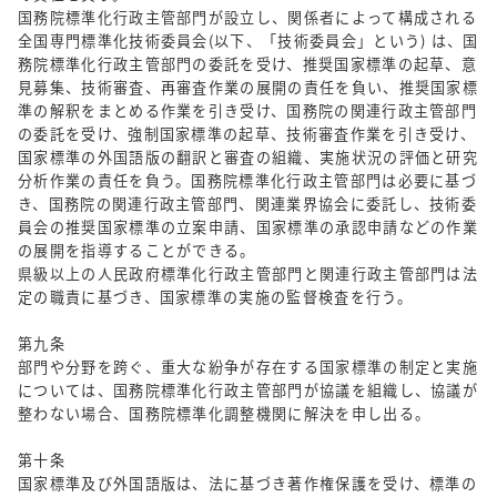
国務院標準化行政主管部門が設立し、関係者によって構成される
全国専門標準化技術委員会(以下、「技術委員会」という) は、国
務院標準化行政主管部門の委託を受け、推奨国家標準の起草、意
見募集、技術審査、再審査作業の展開の責任を負い、推奨国家標
準の解釈をまとめる作業を引き受け、国務院の関連行政主管部門
の委託を受け、強制国家標準の起草、技術審査作業を引き受け、
国家標準の外国語版の翻訳と審査の組織、実施状況の評価と研究
分析作業の責任を負う。国務院標準化行政主管部門は必要に基づ
き、国務院の関連行政主管部門、関連業界協会に委託し、技術委
員会の推奨国家標準の立案申請、国家標準の承認申請などの作業
の展開を指導することができる。
県級以上の人民政府標準化行政主管部門と関連行政主管部門は法
定の職責に基づき、国家標準の実施の監督検査を行う。
第九条
部門や分野を跨ぐ、重大な紛争が存在する国家標準の制定と実施
については、国務院標準化行政主管部門が協議を組織し、協議が
整わない場合、国務院標準化調整機関に解決を申し出る。
第十条
国家標準及び外国語版は、法に基づき著作権保護を受け、標準の