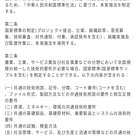
るため、「中華人民共和国標準化法」に基づき、本実施法を制定
する。
第二条
国家標準の制定(プロジェクト提出、立案、組織起草、意見募
集、技術審査、対外通知、付番、承認発布を含む) 、組織実施及
び監督作業に、本実施法を適用する。
第三条
農業、工業、サービス業及び社会事業などの分野において全国規
模の統一した技術的要件が必要な場合、国家標準(国家標準サン
プルを含む) を制定することができる。以下の内容が含まれる：
(一) 共通の技術用語、記号、分類、コード番号(コードを含む)
、ファイル形式、製図方法などの共通技術用語の要件と相互互換
の要件
(二) 資源、エネルギー、環境の共通技術的要件
(三) 共通の基礎部品、基礎原材料、重要製品とシステムの技術的
要件
(四) 共通の試験、検査方法
(五) 社会管理、サービス、及び生産と流通の管理などの共通の技