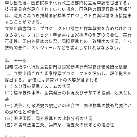
申し出た後、国務院標準化行政主管部門に立案申請を提出する。
技術委員会が設立されていない場合、国務院の関連行政主管部門
は、職責に基づき推奨国家標準プロジェクト立案申請を直接提出
することができる。
立案申請書類は、プロジェクト申請書と標準草案を含めなければ
ならない。プロジェクト申請書は国家標準の制定の必要性、実行
可能性、国内外標準の状況、国際標準との一致程度の状況，主な
技術的要件、スケジュールなどを説明しなければならない。
第二十一条
国務院標準化行政主管部門は国家標準専門審査評価機関を組織
し、立案申請された国家標準プロジェクトを評価し、評価提言を
提出する。 評価には通常以下の内容が含まれる：
(一) 本分野の標準システムの状況
(二) 標準技術水準、産業発展の状況及び予想する役割、効果と利
益
(三) 法律、行政法規の規定との適合性、関連標準の技術的要件と
の調和性と整合性
(四) 関連国際、国外標準との比較分析の状況
(五) 本実施法第三条、第四条、第五条の規定との適合性