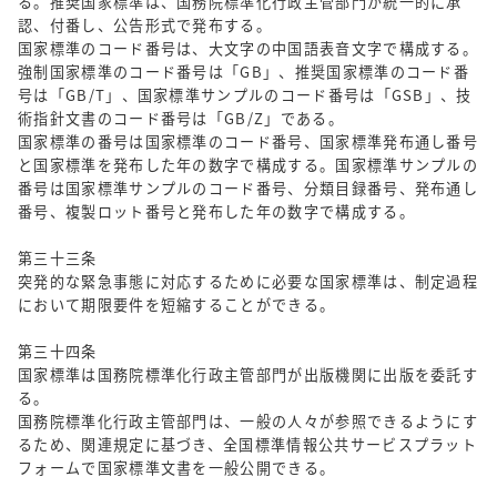
る。推奨国家標準は、国務院標準化行政主管部門が統一的に承
認、付番し、公告形式で発布する。
国家標準のコード番号は、大文字の中国語表音文字で構成する。
強制国家標準のコード番号は「GB」、推奨国家標準のコード番
号は「GB/T」、国家標準サンプルのコード番号は「GSB」、技
術指針文書のコード番号は「GB/Z」である。
国家標準の番号は国家標準のコード番号、国家標準発布通し番号
と国家標準を発布した年の数字で構成する。国家標準サンプルの
番号は国家標準サンプルのコード番号、分類目録番号、発布通し
番号、複製ロット番号と発布した年の数字で構成する。
第三十三条
突発的な緊急事態に対応するために必要な国家標準は、制定過程
において期限要件を短縮することができる。
第三十四条
国家標準は国務院標準化行政主管部門が出版機関に出版を委託す
る。
国務院標準化行政主管部門は、一般の人々が参照できるようにす
るため、関連規定に基づき、全国標準情報公共サービスプラット
フォームで国家標準文書を一般公開できる。