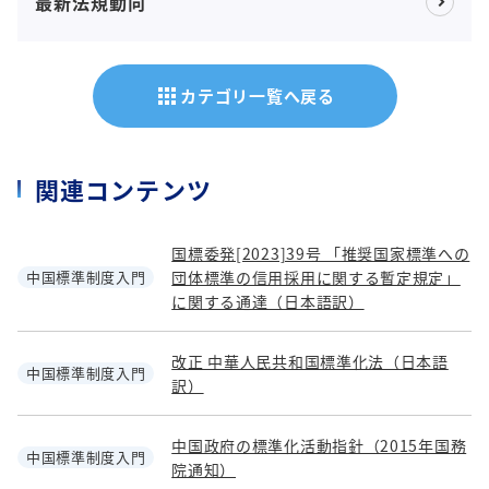
最新法規動向
apps
カテゴリ一覧へ戻る
関連コンテンツ
国標委発[2023]39号 「推奨国家標準への
中国標準制度入門
団体標準の信用採用に関する暫定規定」
に関する通達（日本語訳）
改正 中華人民共和国標準化法（日本語
中国標準制度入門
訳）
中国政府の標準化活動指針（2015年国務
中国標準制度入門
院通知）