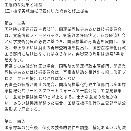
生態的な効果と利益
(三) 標準実施過程で気付いた問題と修正提案
第四十三条
国務院の関連行政主管部門、関連業界協会あるいは技術委員会
は、実施情報フィードバック、実施效果評価状況、及び経済社会
と科学技術発展の必要に基づき、国家標準の再審査を展開し、確
認、修正あるいは廃止の再審査結論を提出し、国務院標準化行政
主管部門に届け出なければならない。再審査の周期は通常5年を
超えない。
再審査の結論が修正の場合、国務院の関連行政主管部門、関連業
界協会あるいは技術委員会は、再審査結論を届け出る際に修正プ
ロジェクトを提出しなければならない。
再審査の結論が廃止の場合、国務院標準化行政主管部門は全国標
準情報公共サービスプラットフォームで一般公開して意見募集
し、意見募集は通常60日以上とする。重大な意見の相違がな
い、あるいは協議が整った場合、国務院標準化行政主管部門は公
告形式で廃止する。
第四十四条
国家標準の発布後、個別の技術的要件を調整、補足あるいは削減