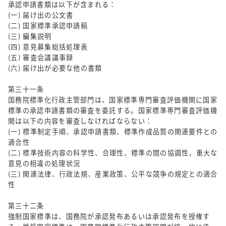
承認申請書類は以下が含まれる：
(一) 届け出の公文書
(二) 国家標準承認申請稿
(三) 編集説明
(四) 意見募集総括処理表
(五) 審査会議議事録
(六) 届け出が必要な他の書類
第三十一条
国務院標準化行政主管部門は、国家標準専門審査評価機関に国家
標準の承認申請書類の審査を委託する。国家標準専門審査評価機
関は以下の内容を審査しなければならない：
(一) 標準制定手順、承認申請書類、標準作成品質の関連要件との
適合性
(二) 標準技術内容の科学性、合理性、標準の間の協調性，重大な
意見の相違の処理状況
(三) 関連法律、行政法規、産業政策、公平な競争の規定との適合
性
第三十二条
強制国家標準は、国務院が承認発布あるいは承認発布を授権す