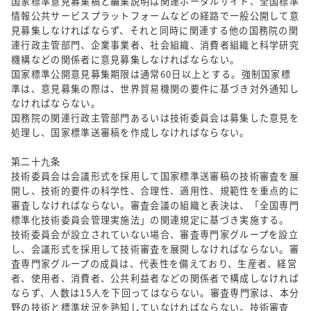
国家標準意見募集稿と編集説明は関連ポータルサイト、全国標準
情報公共サービスプラットフォームなどの経路で一般公開して意
見募集しなければならず、それと同時に関連する他の国務院の関
連行政主管部門、企業事業者、社会組織、消費者組織と科学研究
機構などの関係者に意見募集しなければならない。
国家標準公開意見募集期限は通常60日以上とする。強制国家標
準は、意見募集の際は、世界貿易機関の要件に基づき対外通知し
なければならない。
国務院の関連行政主管部門あるいは技術委員会は募集した意見を
処理し、国家標準送審稿を作成しなければならない。
第二十九条
技術委員会は会議形式を採用して国家標準送審稿の技術審査を展
開し、技術的要件の科学性、合理性、適用性、規範性を重点的に
審査しなければならない。審査会議の組織と表決は、「全国専門
標準化技術委員会管理実施法」の関連規定に基づき実施する。
技術委員会が設立されていない場合、審査専門家グループを設立
し、会議形式を採用して技術審査を展開しなければならない。審
査専門家グループの成員は、代表性を備えており、生産者、経営
者、使用者、消費者、公共利益者などの関係者で構成しなければ
ならず、人数は15人を下回ってはならない。審査専門家は、本分
野の技術と標準状況を熟知していなければならない。技術審査