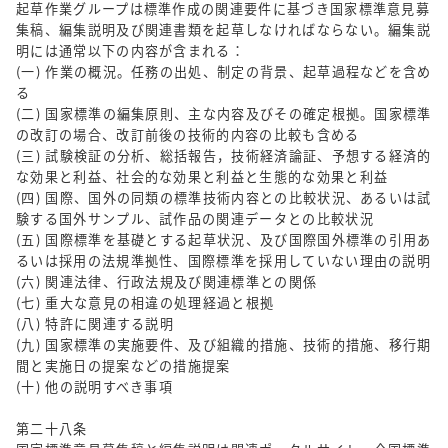
起草作業グループは標準作成の関連要件に基づき国家標準意見募
集稿、編集説明及び関連書類を起草しなければならない。編集説
明には通常以下の内容が含まれる：
(一) 作業の概況。任務の出処、制定の背景、起草過程などを含め
る
(二) 国家標準の編集原則、主な内容及びその確定根拠。国家標準
の改訂の場合、改訂前後の技術的内容の比較も含める
(三) 試験検証の分析、総括報告，技術経済論証、予想する経済的
な効果と利益、社会的な効果と利益と生態的な効果と利益
(四) 国際、国外の同類の標準技術内容との比較状況、あるいは試
験する国外サンプル、試作品の関連データとの比較状況
(五) 国際標準を基礎とする起草状況、及び国際国外標準の引用あ
るいは採用の法規準拠性、国際標準を採用していない理由の説明
(六) 関連法律、行政法規及び関連標準との関係
(七) 重大な意見の相違の処理経過と根拠
(八) 特許に関連する説明
(九) 国家標準の実施要件、及び組織的措施、技術的措施、移行期
間と実施日の提案などの措施提案
(十) 他の説明すべき事項
第二十八条