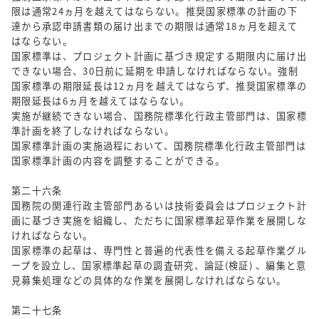
限は通常24ヵ月を越えてはならない。推奨国家標準の計画の下
達から承認申請書類の届け出までの期限は通常18ヵ月を超えて
はならない。
国家標準は、プロジェクト計画に基づき規定する期限内に届け出
できない場合、30日前に延期を申請しなければならない。強制
国家標準の期限延長は12ヵ月を越えてはならず、推奨国家標準の
期限延長は6ヵ月を越えてはならない。
実施が継続できない場合、国務院標準化行政主管部門は、国家標
準計画を終了しなければならない。
国家標準計画の実施過程において、国務院標準化行政主管部門は
国家標準計画の内容を調整することができる。
第二十六条
国務院の関連行政主管部門あるいは技術委員会はプロジェクト計
画に基づき実施を組織し、ただちに国家標準起草作業を展開しな
ければならない。
国家標準の起草は、専門性と普遍的代表性を備える起草作業グル
ープを設立し、国家標準起草の調査研究、論証(検証) 、編集と意
見募集処理などの具体的な作業を展開しなければならない。
第二十七条