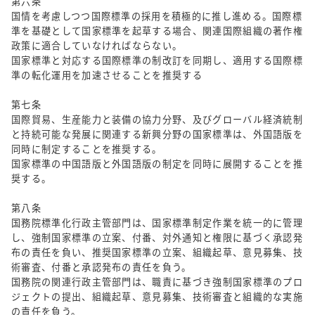
第六条
国情を考慮しつつ国際標準の採用を積極的に推し進める。国際標
準を基礎として国家標準を起草する場合、関連国際組織の著作権
政策に適合していなければならない。
国家標準と対応する国際標準の制改訂を同期し、適用する国際標
準の転化運用を加速させることを推奨する
第七条
国際貿易、生産能力と装備の協力分野、及びグローバル経済統制
と持続可能な発展に関連する新興分野の国家標準は、外国語版を
同時に制定することを推奨する。
国家標準の中国語版と外国語版の制定を同時に展開することを推
奨する。
第八条
国務院標準化行政主管部門は、国家標準制定作業を統一的に管理
し、強制国家標準の立案、付番、対外通知と権限に基づく承認発
布の責任を負い、推奨国家標準の立案、組織起草、意見募集、技
術審査、付番と承認発布の責任を負う。
国務院の関連行政主管部門は、職責に基づき強制国家標準のプロ
ジェクトの提出、組織起草、意見募集、技術審査と組織的な実施
の責任を負う。