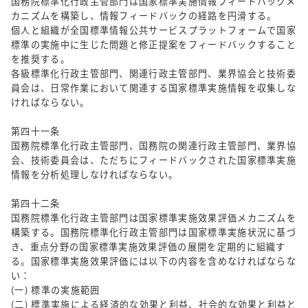
国務院標準化行政主管部門は国家標準実施情報フィードバックメ
カニズムを構築し、情報フィードバックの経路を円滑する。
個人と組織が全国標準情報公共サービスプラットフォームで国家
標準の実施中に生じた問題と修正提案をフィードバックすること
を推奨する。
各級標準化行政主管部門、関連行政主管部門、業界協会と技術委
員会は、日常作業において関連する国家標準実施情報を収集しな
ければならない。
第四十一条
国務院標準化行政主管部門、国務院の関連行政主管部門、業界協
会、技術委員会は、ただちにフィードバックされた国家標準実施
情報を分析処理しなければならない。
第四十二条
国務院標準化行政主管部門は国家標準実施效果評価メカニズムを
構築する。国務院標準化行政主管部門は国家標準実施状況に基づ
き、重点分野の国家標準実施效果評価の展開を定期的に組織す
る。国家標準実施效果評価には以下の内容を含めなければならな
い：
(一) 標準の実施範囲
(二) 標準実施による経済的な効果と利益、社会的な効果と利益と