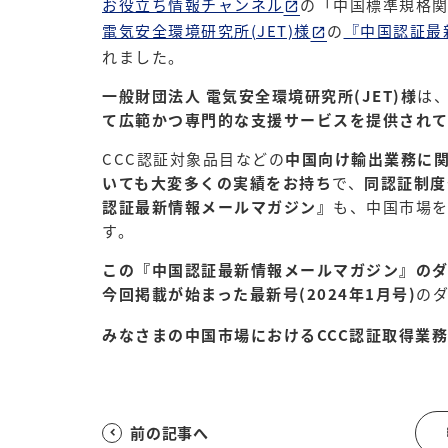
お役立ち情報チャンネル
の「中国標準規格
電気安全環境研究所(JET)様
の
『中国認証最
れました。
一般財団法人 電気安全環境研究所(JET)様
は
て広範かつ専門的な支援サービスを提供され
CCC認証対象品目などの
中国向け輸出業務に
いても大変多くの実績をお持ち
で、
同認証制度
認証最新情報メールマガジン』
も、中国市場
す。
この『中国認証最新情報メールマガジン』の
今回掲載が始まった最新号(2024年1月号)
の
みなさまの中国市場におけるCCC認証取得業
前の記事へ
