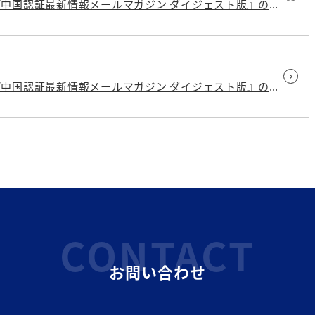
お役立ち情報チャンネルで紹介中の JET様の『中国認証最新情報メールマガジン ダイジェスト版』の最新号が発行されました
お役立ち情報チャンネルで紹介中の JET様の『中国認証最新情報メールマガジン ダイジェスト版』の最新号が発行されました
CONTACT
お問い合わせ