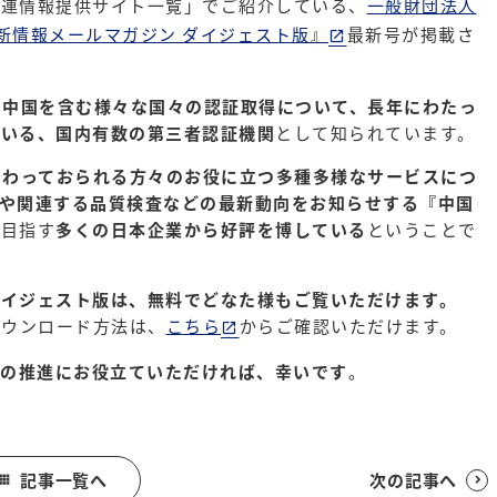
関連情報提供サイト一覧」でご紹介している、
一般財団法人
新情報メールマガジン ダイジェスト版』
最新号が掲載さ
、
中国を含む様々な国々の認証取得について、長年にわたっ
ている、国内有数の第三者認証機関
として知られています。
関わっておられる方々のお役に立つ多種多様なサービスにつ
や関連する品質検査などの最新動向をお知らせする『中国
を目指す
多くの日本企業から好評を博している
ということで
ダイジェスト版は、無料でどなた様もご覧いただけます。
ダウンロード方法は、
こちら
からご確認いただけます。
務の推進にお役立ていただければ、幸いです
。
記事一覧へ
次の記事へ

