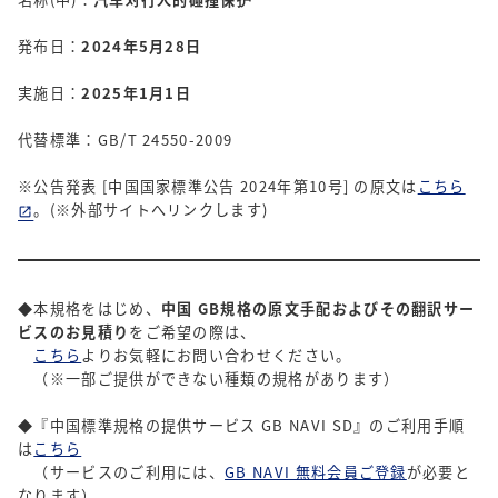
発布日：
2024年5月28日
実施日：
2025年1月1日
代替標準：GB/T 24550-2009
※公告発表 [中国国家標準公告 2024年第10号] の原文は
こちら
。(※外部サイトへリンクします)
◆本規格をはじめ、
中国 GB規格の原文手配およびその翻訳サー
ビスのお見積り
をご希望の際は、
こちら
よりお気軽にお問い合わせください。
（※一部ご提供ができない種類の規格があります）
◆『中国標準規格の提供サービス GB NAVI SD』のご利用手順
は
こちら
（サービスのご利用には、
GB NAVI 無料会員ご登録
が必要と
なります）