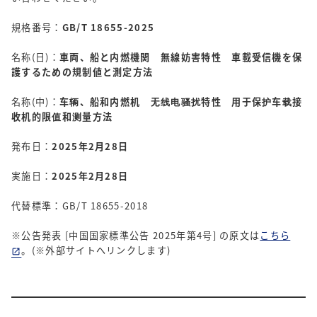
規格番号：
GB/T 18655-2025
名称(日)：
車両、船と内燃機関 無線妨害特性 車載受信機を保
護するための規制値と測定方法
名称(中)：
车辆、船和内燃机 无线电骚扰特性 用于保护车载接
收机的限值和测量方法
発布日：
2025年2月28日
実施日：
2025年2月28日
代替標準：GB/T 18655-2018
※公告発表 [中国国家標準公告 2025年第4号] の原文は
こちら
。(※外部サイトへリンクします)