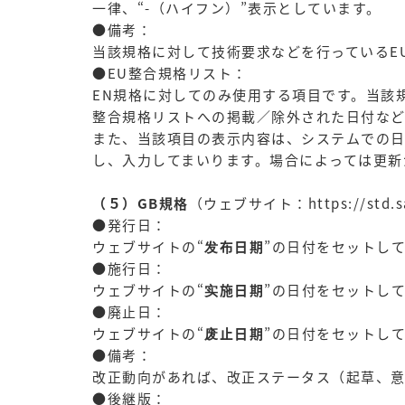
一律、“-（ハイフン）”表示としています。
●備考：
当該規格に対して技術要求などを行っているE
●EU整合規格リスト：
EN規格に対してのみ使用する項目です。当該
整合規格リストへの掲載／除外された日付など
また、当該項目の表示内容は、システムでの
し、入力してまいります。場合によっては更新
（５）GB規格
（ウェブサイト：https://std.sa
●発行日：
ウェブサイトの“
发布日期
”の日付をセットし
●施行日：
ウェブサイトの“
实施日期
”の日付をセットし
●廃止日：
ウェブサイトの“
废止日期
”の日付をセットし
●備考：
改正動向があれば、改正ステータス（起草、意
●後継版：