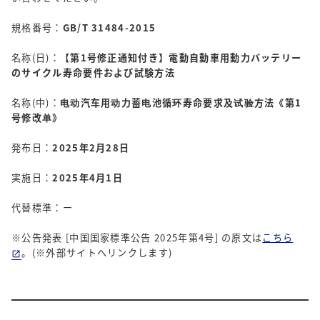
規格番号：
GB/T 31484-2015
名称(日)：
【第1号修正通知付き】電動自動車用動力バッテリー
のサイクル寿命要件および試験方法
名称(中)：
电动汽车用动力蓄电池循环寿命要求及试验方法《第1
号修改单》
発布日：
2025年2月28日
実施日：
2025年4月1日
代替標準：ー
※公告発表 [中国国家標準公告 2025年第4号] の原文は
こちら
。(※外部サイトへリンクします)