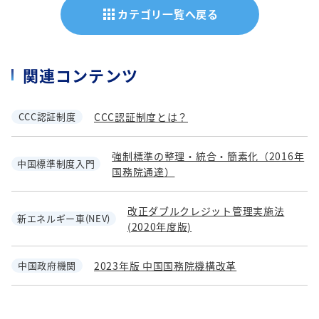
apps
カテゴリ一覧へ戻る
関連コンテンツ
CCC認証制度
CCC認証制度とは？
強制標準の整理・統合・簡素化（2016年
中国標準制度入門
国務院通達）
改正ダブルクレジット管理実施法
新エネルギー車(NEV)
(2020年度版)
中国政府機関
2023年版 中国国務院機構改革