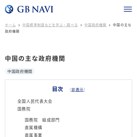
ホーム
中国標準制度などを学ぶ・調べる
中国政府機関
中国の主な



政府機関
中国の主な政府機関
中国政府機関
目次
[
非表示
]
全国人民代表大会
国務院
国務院 組成部門
直属機構
直属事業