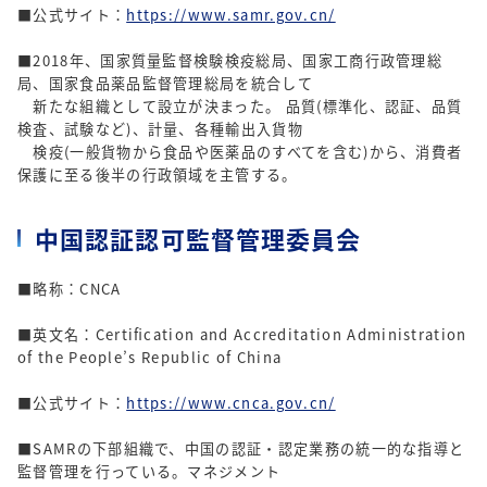
■公式サイト：
https://www.samr.gov.cn/
■2018年、国家質量監督検験検疫総局、国家工商行政管理総
局、国家食品薬品監督管理総局を統合して
新たな組織として設立が決まった。 品質(標準化、認証、品質
検査、試験など)、計量、各種輸出入貨物
検疫(一般貨物から食品や医薬品のすべてを含む)から、消費者
保護に至る後半の行政領域を主管する。
中国認証認可監督管理委員会
■略称：CNCA
■英文名：Certification and Accreditation Administration
of the People’s Republic of China
■公式サイト：
https://www.cnca.gov.cn/
■SAMRの下部組織で、中国の認証・認定業務の統一的な指導と
監督管理を行っている。マネジメント